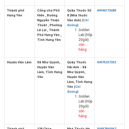
Thành phố
Cổng chợ Phố
Quầy Thuốc Số
84946172688
Hưng Yên
Hiến , Đường
8 (Nhà thuốc
Nguyễn Thiện
Vân Anh) (
Chỉ
Thuât , Phường
đường
)
Golden
Lê Lợi , Thành
Lab (Hộp
Phố Hưng Yên ,
20gói):
Tỉnh Hưng Yên
còn
hàng
Huyện Văn Lâm
Xã Như Quỳnh,
Quầy Thuốc
84975237253
Huyện Văn
Hải Anh - Xã
Lâm, Tỉnh Hưng
Như Quỳnh,
Yên
Huyện Văn
Lâm, Tỉnh Hưng
Yên (
Chỉ
đường
)
Golden
Lab (Hộp
20gói):
còn
hàng
Thành phố
129 Chùa
Nhà Thuốc Hà
84987860067