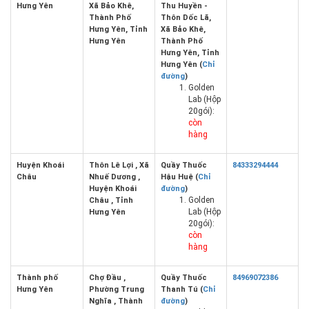
Hưng Yên
Xã Bảo Khê,
Thu Huyền -
Thành Phố
Thôn Dốc Lã,
Hưng Yên, Tỉnh
Xã Bảo Khê,
Hưng Yên
Thành Phố
Hưng Yên, Tỉnh
Hưng Yên (
Chỉ
đường
)
Golden
Lab (Hộp
20gói):
còn
hàng
Huyện Khoái
Thôn Lê Lợi , Xã
Quầy Thuốc
84333294444
Châu
Nhuế Dương ,
Hậu Huệ (
Chỉ
Huyện Khoái
đường
)
Golden
Châu , Tỉnh
Lab (Hộp
Hưng Yên
20gói):
còn
hàng
Thành phố
Chợ Đầu ,
Quầy Thuốc
84969072386
Hưng Yên
Phường Trung
Thanh Tú (
Chỉ
Nghĩa , Thành
đường
)