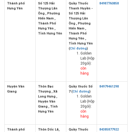
Thành phố
Số 125 Hải
Quầy Thuốc
84987760858
Hưng Yên
Thượng Lãn
Thanh Huyền -
Ông , Phường
Số 125 Hải
Hiến Nam ,
Thượng Lãn
Thành Phố
Ông , Phường
Hưng Yên ,
Hiến Nam ,
Tỉnh Hưng Yên
Thành Phố
Hưng Yên ,
Tỉnh Hưng Yên
(
Chỉ đường
)
Golden
Lab (Hộp
20gói):
còn
hàng
Huyện Văn
Thôn Bạc
Quầy thuốc Số
84979461298
Giang
Thượng , Xã
7 (
Chỉ đường
)
Golden
Long Hưng ,
Lab (Hộp
Huyện Văn
20gói):
Giang , Tỉnh
còn
Hưng Yên
hàng
Thành phố
Thôn Dốc Lã,
Quầy Thuốc
84385877922