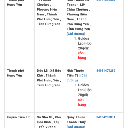
Hưng Yên
Chuông ,
Trang - 129
Phường Hiến
Chùa Chuông ,
Nam , Thành
Phường Hiến
Phố Hưng Yên ,
Nam , Thành
Tỉnh Hưng Yên
Phố Hưng Yên ,
Tỉnh Hưng Yên
(
Chỉ đường
)
Golden
Lab (Hộp
20gói):
còn
hàng
Thành phố
Dốc Lã , Xã Bảo
Nhà Thuốc
84981479282
Hưng Yên
Khê , Thành
Tiến Tài (
Chỉ
Phố Hưng Yên ,
đường
)
Golden
Tỉnh Hưng Yên
Lab (Hộp
20gói):
còn
hàng
Huyện Tiên Lữ
Số Nhà 89 , Khu
Quầy Thuốc
84984298851
Hoà Bình , Thị
Thanh Thuỷ
Trấn Vương ,
(
Chỉ đường
)