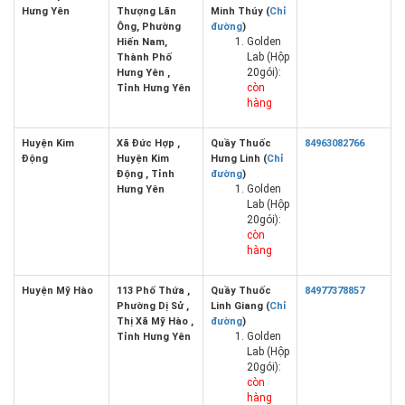
Hưng Yên
Thượng Lãn
Minh Thúy (
Chỉ
Ông, Phường
đường
)
Golden
Hiến Nam,
Lab (Hộp
Thành Phố
20gói):
Hưng Yên ,
còn
Tỉnh Hưng Yên
hàng
Huyện Kim
Xã Đức Hợp ,
Quầy Thuốc
84963082766
Động
Huyện Kim
Hưng Linh (
Chỉ
Động , Tỉnh
đường
)
Golden
Hưng Yên
Lab (Hộp
20gói):
còn
hàng
Huyện Mỹ Hào
113 Phố Thứa ,
Quầy Thuốc
84977378857
Phường Dị Sử ,
Linh Giang (
Chỉ
Thị Xã Mỹ Hào ,
đường
)
Golden
Tỉnh Hưng Yên
Lab (Hộp
20gói):
còn
hàng