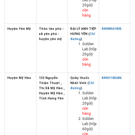
Lab (Hộp
20gói):
còn
hàng
Huyện Yên Mỹ
Thôn tân phú -
ĐẠI LÝ ANH TIỆP
84988561805
xã yên phú -
HƯNG YÊN (
Chỉ
huyện yên mỹ
đường
)
Golden
Lab (Hộp
20gói):
còn
hàng
Huyện Mỹ Hào
132 Nguyễn
Quầy thuốc
84961185686
Thiện Thuật ,
Nhất Vinh (
Chỉ
Thị Xã Mỹ Hào ,
đường
)
Golden
Huyện Mỹ Hào ,
Lab (Hộp
Tỉnh Hưng Yên
20gói):
còn
hàng
Golden
Lab (Hộp
60gói):
còn