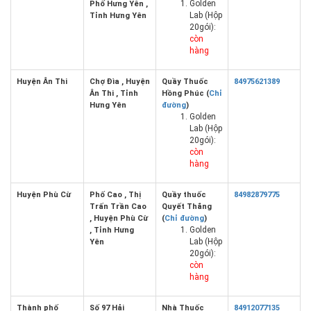
Golden
Phố Hưng Yên ,
Lab (Hộp
Tỉnh Hưng Yên
20gói):
còn
hàng
Huyện Ân Thi
Chợ Đìa , Huyện
Quầy Thuốc
84975621389
Ân Thi , Tỉnh
Hồng Phúc (
Chỉ
Hưng Yên
đường
)
Golden
Lab (Hộp
20gói):
còn
hàng
Huyện Phù Cừ
Phố Cao , Thị
Quầy thuốc
84982879775
Trấn Trần Cao
Quyết Thắng
, Huyện Phù Cừ
(
Chỉ đường
)
Golden
, Tỉnh Hưng
Lab (Hộp
Yên
20gói):
còn
hàng
Thành phố
Số 97 Hải
Nhà Thuốc
84912077135