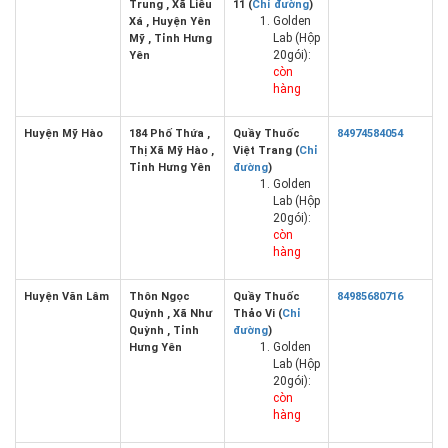
Trung , Xã Liêu
11 (
Chỉ đường
)
Golden
Xá , Huyện Yên
Lab (Hộp
Mỹ , Tỉnh Hưng
20gói):
Yên
còn
hàng
Huyện Mỹ Hào
184 Phố Thứa ,
Quầy Thuốc
84974584054
Thị Xã Mỹ Hào ,
Việt Trang (
Chỉ
Tỉnh Hưng Yên
đường
)
Golden
Lab (Hộp
20gói):
còn
hàng
Huyện Văn Lâm
Thôn Ngọc
Quầy Thuốc
84985680716
Quỳnh , Xã Như
Thảo Vi (
Chỉ
Quỳnh , Tỉnh
đường
)
Golden
Hưng Yên
Lab (Hộp
20gói):
còn
hàng