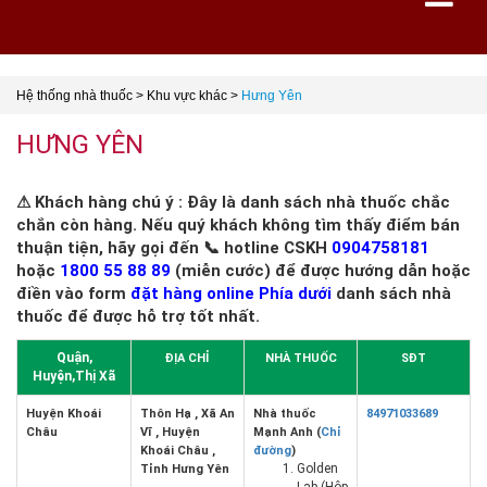
Hệ thống nhà thuốc
>
Khu vực khác
>
Hưng Yên
HƯNG YÊN
⚠ Khách hàng chú ý : Đây là danh sách nhà thuốc chắc
chắn còn hàng. Nếu quý khách không tìm thấy điểm bán
thuận tiện, hãy gọi đến 📞 hotline CSKH
0904758181
hoặc
1800 55 88 89
(miễn cước) để được hướng dẫn hoặc
điền vào form
đặt hàng online Phía dưới
danh sách nhà
thuốc để được hỗ trợ tốt nhất.
Quận,
ĐỊA CHỈ
NHÀ THUỐC
SĐT
Huyện,Thị Xã
Huyện Khoái
Thôn Hạ , Xã An
Nhà thuốc
84971033689
Châu
Vĩ , Huyện
Mạnh Anh (
Chỉ
Khoái Châu ,
đường
)
Golden
Tỉnh Hưng Yên