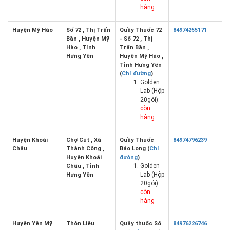
hàng
Huyện Mỹ Hào
Số 72 , Thị Trấn
Quầy Thuốc 72
84974255171
Bần , Huyện Mỹ
- Số 72 , Thị
Hào , Tỉnh
Trấn Bần ,
Hưng Yên
Huyện Mỹ Hào ,
Tỉnh Hưng Yên
(
Chỉ đường
)
Golden
Lab (Hộp
20gói):
còn
hàng
Huyện Khoái
Chợ Cút , Xã
Quầy Thuốc
84974796239
Châu
Thành Công ,
Bảo Long (
Chỉ
Huyện Khoái
đường
)
Golden
Châu , Tỉnh
Lab (Hộp
Hưng Yên
20gói):
còn
hàng
Huyện Yên Mỹ
Thôn Liêu
Quầy thuốc Số
84976226746