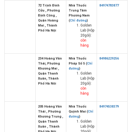
72 Trịnh Đình
Nhà Thuốc
84974783877
Cửu , Phường
Trung Tâm
Định Công ,
Phương Nam
Quận Hoàng
(
Chỉ đường
)
Golden
Mai , Thành
Lab (Hộp
Phố Hà Nội
20gói):
còn
hàng
234 Hoàng Văn
Nhà Thuốc
84986229256
Thái, Phường
Pháp Số 5 (
Chỉ
Khương Mai ,
đường
)
Golden
Quận Thanh
Lab (Hộp
Xuân, Thành
20gói):
Phố Hà Nôi
còn
hàng
205 Hoàng Văn
Nhà Thuốc
84974538379
Thái , Phường
Quỳnh Mai (
Chỉ
Khương Trung ,
đường
)
Golden
Quận Thanh
Lab (Hộp
Xuân , Thành
20gói):
Phố Hà Nội