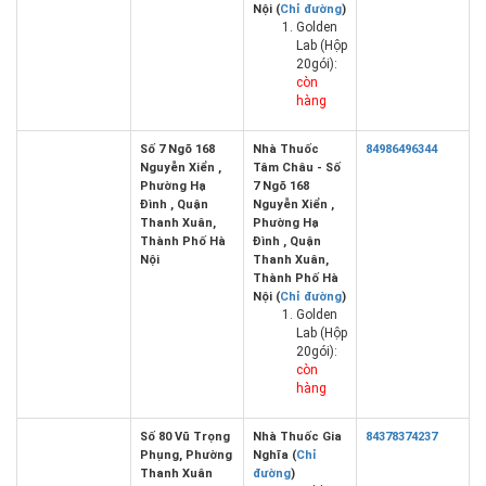
Nội (
Chỉ đường
)
Golden
Lab (Hộp
20gói):
còn
hàng
Số 7 Ngõ 168
Nhà Thuốc
84986496344
Nguyễn Xiển ,
Tâm Châu - Số
Phường Hạ
7 Ngõ 168
Đình , Quận
Nguyễn Xiển ,
Thanh Xuân,
Phường Hạ
Thành Phố Hà
Đình , Quận
Nội
Thanh Xuân,
Thành Phố Hà
Nội (
Chỉ đường
)
Golden
Lab (Hộp
20gói):
còn
hàng
Số 80 Vũ Trọng
Nhà Thuốc Gia
84378374237
Phụng, Phường
Nghĩa (
Chỉ
Thanh Xuân
đường
)