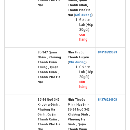
Thành Phố Hà
Chính, Quận
Nội
Thanh Xuân,
Thành Phố Hà
Nội (
Chỉ đường
)
Golden
Lab (Hộp
20gói):
còn
hàng
Số 347 Quan
Nhà thuốc
84919783599
Nhân , Phường
Thanh Huyền
Thanh Xuân
(
Chỉ đường
)
Golden
Trung , Quận
Lab (Hộp
Thanh Xuân ,
20gói):
Thành Phố Hà
còn
Nội
hàng
Số 54 Ngõ 342
Nhà Thuốc
84376224903
Khương Đình ,
Minh Huyền -
Phường Hạ
Số 54 Ngõ 342
Đình , Quận
Khương Đình ,
Thanh Xuân ,
Phường Hạ
Thành Phố Hà
Đình , Quận
Nội
Thanh Xuân ,