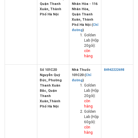
Quận Thanh
Nhân Hòa - 116
Xuân, Thành
Nhân Hòa,
Phố Hà Nội
Quận Thanh
Xuân, Thành
Phố Hà Nội (
Chỉ
đường
)
Golden
Lab (Hộp
20gói):
còn
hàng
Số 101C20
Nhà Thuốc
84942222698
Nguyễn Quý
101C20 (
Chỉ
Đức, Phường
đường
)
Golden
Thanh Xuân
Lab (Hộp
Bắc, Quận
20gói):
Thanh
còn
Xuân,Thành
hàng
Phố Hà Nội
Golden
Lab (Hộp
60gói):
còn
hàng