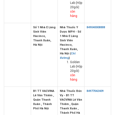
Lab (Hộp
20gói):
còn
hàng
Số 1 Nhà E Làng
Nhà Thuốc Y
849040008888
Sinh Viên
Dược MPH - Số
Hacinco,
1 Nhà E Làng
Thanh Xuân,
Sinh Viên
Hà Nội
Hacinco,
Thanh Xuân,
Hà Nội (
Chỉ
đường
)
Golden
Lab (Hộp
20gói):
còn
hàng
B1 TT VACVINA
Nhà Thuốc Đức
84977042409
Lê Văn Thiêm ,
Vy - B1 TT
Quận Thanh
VACVINA Lê Văn
Xuân , Thành
Thiêm , Quận
Phố Hà Nội
Thanh Xuân ,
Thành Phố Hà