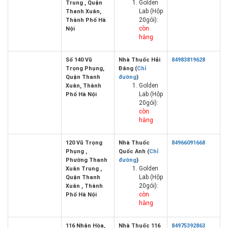
Golden
Trung , Quận
Lab (Hộp
Thanh Xuân,
20gói):
Thành Phố Hà
còn
Nội
hàng
Số 140 Vũ
Nhà Thuốc Hải
84983819628
Trọng Phụng,
Đăng (
Chỉ
Quận Thanh
đường
)
Golden
Xuân, Thành
Lab (Hộp
Phố Hà Nội
20gói):
còn
hàng
120 Vũ Trọng
Nhà Thuốc
84966091668
Phụng ,
Quốc Anh (
Chỉ
Phường Thanh
đường
)
Golden
Xuân Trung ,
Lab (Hộp
Quận Thanh
20gói):
Xuân , Thành
còn
Phố Hà Nội
hàng
116 Nhân Hòa,
Nhà Thuốc 116
84975392863