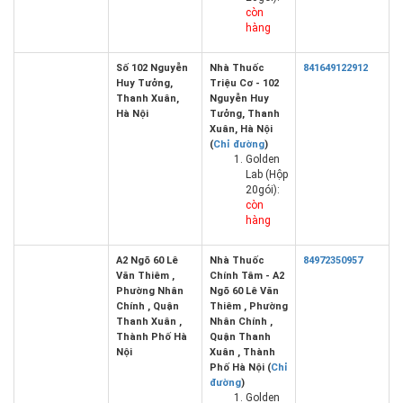
còn
hàng
Số 102 Nguyễn
Nhà Thuốc
841649122912
Huy Tưởng,
Triệu Cơ - 102
Thanh Xuân,
Nguyễn Huy
Hà Nội
Tưởng, Thanh
Xuân, Hà Nội
(
Chỉ đường
)
Golden
Lab (Hộp
20gói):
còn
hàng
A2 Ngõ 60 Lê
Nhà Thuốc
84972350957
Văn Thiêm ,
Chính Tâm - A2
Phường Nhân
Ngõ 60 Lê Văn
Chính , Quận
Thiêm , Phường
Thanh Xuân ,
Nhân Chính ,
Thành Phố Hà
Quận Thanh
Nội
Xuân , Thành
Phố Hà Nội (
Chỉ
đường
)
Golden