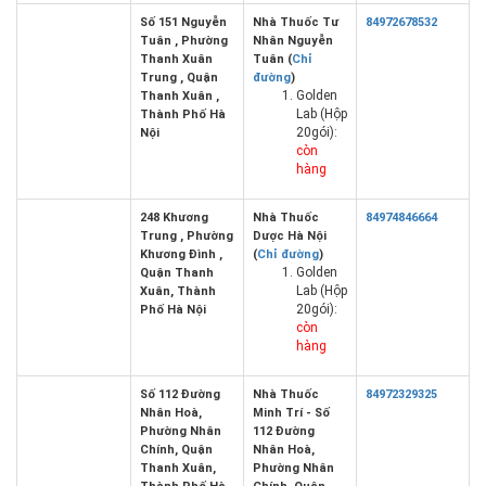
Số 151 Nguyễn
Nhà Thuốc Tư
84972678532
Tuân , Phường
Nhân Nguyễn
Thanh Xuân
Tuân (
Chỉ
Trung , Quận
đường
)
Golden
Thanh Xuân ,
Lab (Hộp
Thành Phố Hà
20gói):
Nội
còn
hàng
248 Khương
Nhà Thuốc
84974846664
Trung , Phường
Dược Hà Nội
Khương Đình ,
(
Chỉ đường
)
Golden
Quận Thanh
Lab (Hộp
Xuân, Thành
20gói):
Phố Hà Nội
còn
hàng
Số 112 Đường
Nhà Thuốc
84972329325
Nhân Hoà,
Minh Trí - Số
Phường Nhân
112 Đường
Chính, Quận
Nhân Hoà,
Thanh Xuân,
Phường Nhân