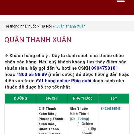
Hệ thống nhà thuốc
>
Hà Nội
>
Quận Thanh Xuân
QUẬN THANH XUÂN
⚠ Khách hàng chú ý : Đây là danh sách nhà thuốc chắc
chắn còn hàng. Nếu quý khách không tìm thấy điểm bán
thuận tiện, hãy gọi đến 📞 hotline CSKH
0904758181
hoặc
1800 55 88 89
(miễn cước) để được hướng dẫn hoặc
điền vào form
đặt hàng online Phía dưới
danh sách nhà
thuốc để được hỗ trợ tốt nhất.
ĐƯỜNG
ĐỊA CHỈ
NHÀ THUỐC
SĐT
C15 Thanh
Nhà Thuốc
84936555545
Xuân Bắc ,
Minh Tiến 1
Phường Thanh
(
Chỉ đường
)
Golden
Xuân Bắc ,
Lab (Hộp
Quận Thanh