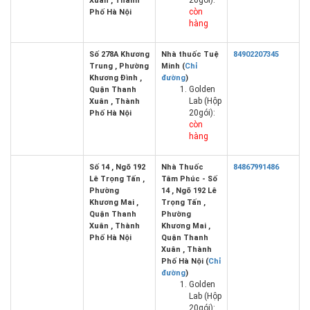
20gói):
Xuân , Thành
còn
Phố Hà Nội
hàng
Số 278A Khương
Nhà thuốc Tuệ
84902207345
Trung , Phường
Minh (
Chỉ
Khương Đình ,
đường
)
Golden
Quận Thanh
Lab (Hộp
Xuân , Thành
20gói):
Phố Hà Nội
còn
hàng
Số 14 , Ngõ 192
Nhà Thuốc
84867991486
Lê Trọng Tấn ,
Tâm Phúc - Số
Phường
14 , Ngõ 192 Lê
Khương Mai ,
Trọng Tấn ,
Quận Thanh
Phường
Xuân , Thành
Khương Mai ,
Phố Hà Nội
Quận Thanh
Xuân , Thành
Phố Hà Nội (
Chỉ
đường
)
Golden
Lab (Hộp
20gói):