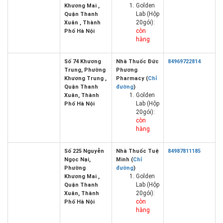
Golden
Khương Mai ,
Lab (Hộp
Quận Thanh
20gói):
Xuân , Thành
còn
Phố Hà Nội
hàng
Số 74 Khương
Nhà Thuốc Đức
84969722814
Trung, Phường
Phương
Khương Trung ,
Pharmacy (
Chỉ
Quận Thanh
đường
)
Golden
Xuân, Thành
Lab (Hộp
Phố Hà Nội
20gói):
còn
hàng
Số 225 Nguyễn
Nhà Thuốc Tuệ
84987811185
Ngọc Nại,
Minh (
Chỉ
Phường
đường
)
Golden
Khương Mai ,
Lab (Hộp
Quận Thanh
20gói):
Xuân, Thành
còn
Phố Hà Nội
hàng