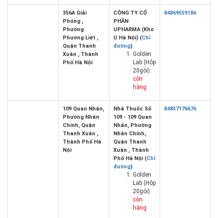
356A Giải
CÔNG TY CỔ
84869559186
Phóng ,
PHẦN
Phường
UPHARMA (Kho
Phương Liệt ,
U Hà Nội) (
Chỉ
Quận Thanh
đường
)
Golden
Xuân , Thành
Lab (Hộp
Phố Hà Nội
20gói):
còn
hàng
109 Quan Nhân,
Nhà Thuốc Số
84857176676
Phường Nhân
109 - 109 Quan
Chính, Quận
Nhân, Phường
Thanh Xuân ,
Nhân Chính,
Thành Phố Hà
Quận Thanh
Nội
Xuân , Thành
Phố Hà Nội (
Chỉ
đường
)
Golden
Lab (Hộp
20gói):
còn
hàng