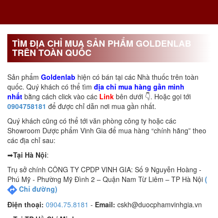
TÌM ĐỊA CHỈ MUA SẢN PHẨM GOLDENLAB
TRÊN TOÀN QUỐC
Sản phẩm
Goldenlab
hiện có bán tại các Nhà thuốc trên toàn
quốc. Quý khách có thể tìm
địa chỉ mua hàng gần mình
nhất
bằng cách click vào các
Link
bên dưới 👇. Hoặc gọi tới
0904758181
để được chỉ dẫn nơi mua gần nhất.
Quý khách cũng có thể tới văn phòng công ty hoặc các
Showroom Dược phẩm Vinh Gia để mua hàng “chính hãng” theo
các địa chỉ sau:
➡
Tại Hà Nội
:
Trụ sở chính CÔNG TY CPDP VINH GIA: Số 9 Nguyễn Hoàng -
Phú Mỹ - Phường Mỹ Đình 2 – Quận Nam Từ Liêm – TP Hà Nội
(
Chỉ đường)
Điện thoại:
0904.75.8181
-
Email:
cskh@duocphamvinhgia.vn