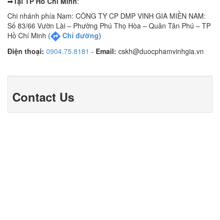
➡
Tại TP Hồ Chí Minh
:
Chi nhánh phía Nam: CÔNG TY CP DMP VINH GIA MIỀN NAM:
Số 83/66 Vườn Lài – Phường Phú Thọ Hòa – Quân Tân Phú – TP
Hồ Chí Minh
(
Chỉ đường)
Điện thoại:
0904.75.8181
-
Email:
cskh@duocphamvinhgia.vn
Contact Us